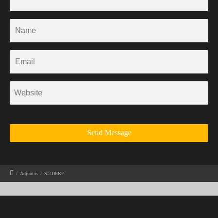
/
Adjuntos
/
SLIDER2