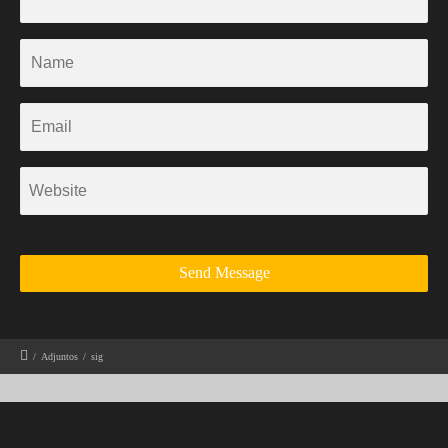
/
Adjuntos
/
sig