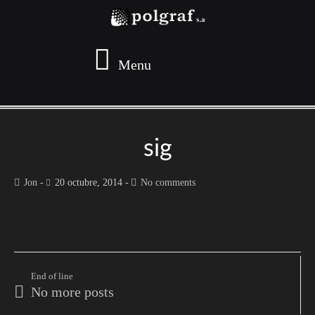
Menu
sig
Jon
20 octubre, 2014
No comments
End of line
No more posts