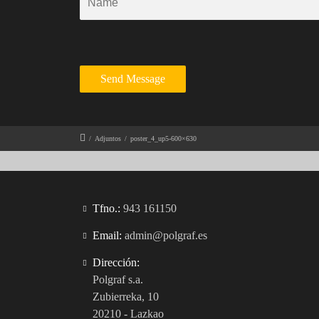
/
Adjuntos
/
poster_4_up5-600×630
Tfno.:
943 161150
Email:
admin@polgraf.es
Dirección:
Polgraf s.a.
Zubierreka, 10
20210 - Lazkao