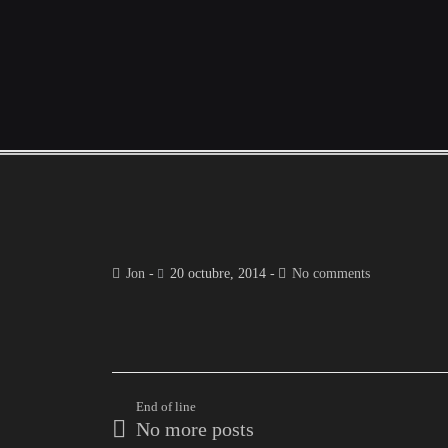
Jon
20 octubre, 2014
No comments
End of line
No more posts