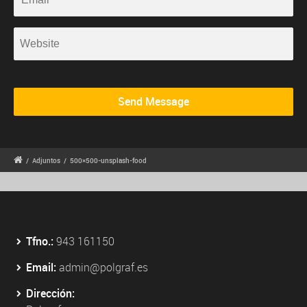
/
Adjuntos
/
500×500-unsplash-food
Tfno.:
943 161150
Email:
admin@polgraf.es
Dirección: