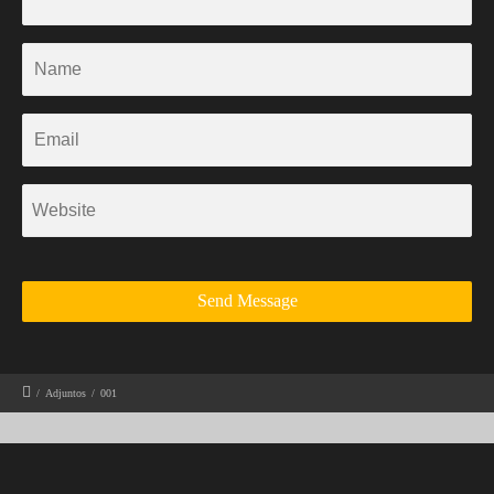
/
Adjuntos
/
001