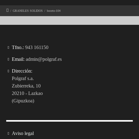
/
GRANELES SOLIDOS
/
boceto-104
Tfno.:
943 161150
Email:
admin@polgraf.es
Dirección:
Polgraf s.a.
Zubierreka, 10
20210 - Lazkao
(Gipuzkoa)
Aviso legal